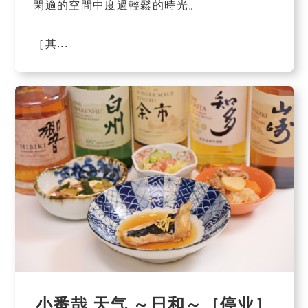
閑適的空間中度過輕鬆的時光。
［其...
小番哉 天气 ～日和～［停业］