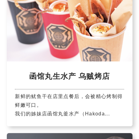
函馆丸生水产 乌贼烤店
新鲜的鱿鱼干在店里点餐后，会被精心烤制得
鲜嫩可口。
我们的姊妹店函馆丸釜水产（Hakoda...