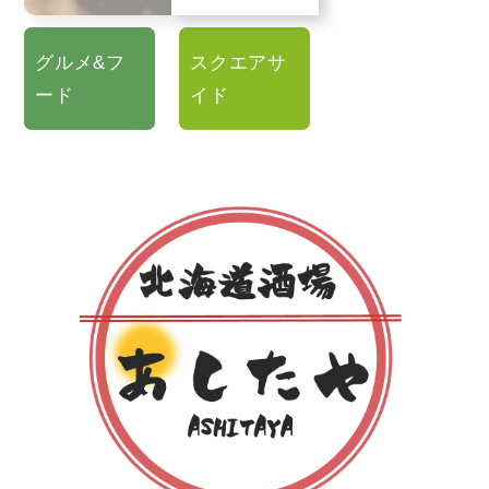
グルメ&フ
スクエアサ
ード
イド