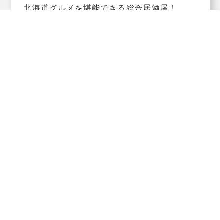
北海道グルメを堪能できる総合居酒屋！
昼から通し営業しているので、昼飲み・ちょ
い飲み利用に...